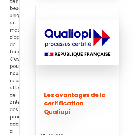
des
besoins
uniques
en
matière
d'apprentissage
de
l'anglais.
C'est
pourquoi
nous
nous
efforçons
Les avantages de la
de
créer
certification
des
Qualiopi
programmes
adaptés
à