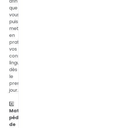
afin
que
vous
puissiez
mettre
en
pratique
vos
connaissances
linguistiques
dès
le
premier
jour.
4️⃣
Matériel
pédagogique
de