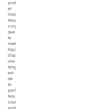
pratique
et
l'interaction.
Nous
croyons
que
la
meilleure
façon
d'apprendre
une
langue
est
de
la
parler.
Nos
cours
sont