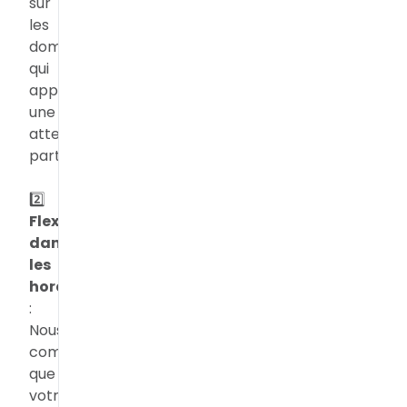
sur
les
domaines
qui
apparaîtront
une
attention
particulière.
2️⃣
Flexibilité
dans
les
horaires
:
Nous
comprenons
que
votre