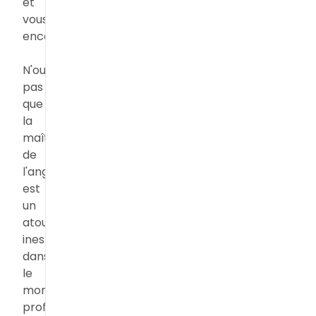
et
vous
encourager.
N'oubliez
pas
que
la
maîtrise
de
l'anglais
est
un
atout
inestimable
dans
le
monde
professionnel.