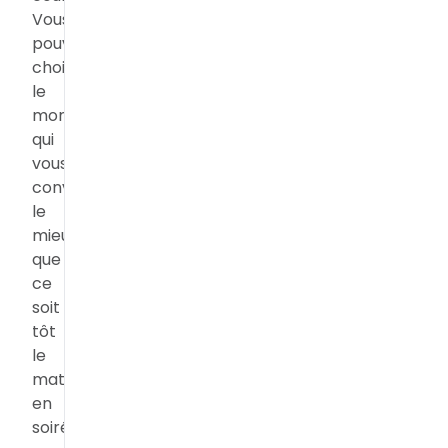
Vous
pouvez
choisir
le
moment
qui
vous
convient
le
mieux,
que
ce
soit
tôt
le
matin,
en
soirée