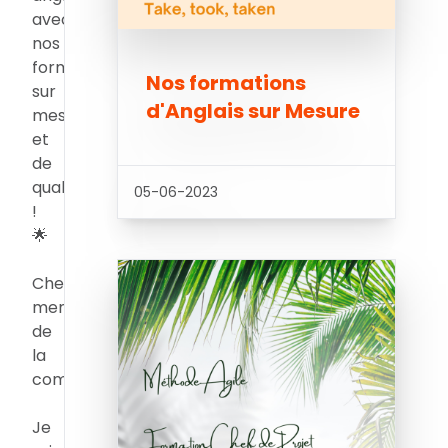
avec
nos
formations
Nos formations
sur
d'Anglais sur Mesure
mesure
et
de
qualité
05-06-2023
!
🌟
Chers
membres
de
la
communauté,
Je