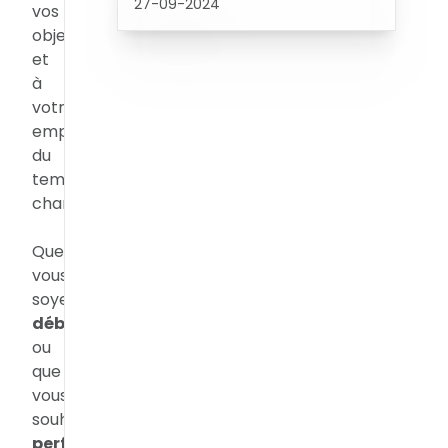
27-09-2024
vos
objectifs
et
à
votre
emploi
du
temps
chargé.
Que
vous
soyez
débutant
ou
que
vous
souhaitiez
perfectionner