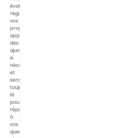
évaluerons
régulièrement
vos
progrès,
apporterons
des
ajustements
si
nécessaires
et
seront
toujours
là
pour
répondre
à
vos
questions