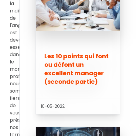
la
maîtrise
de
l'anglais
est
devenue
essentielle
dans
Les 10 points qui font
le
ou défont un
monde
excellent manager
professionnel,
(seconde partie)
nous
sommes
fiers
de
16-05-2022
vous
présenter
nos
formations