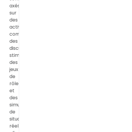
axés
sur
des
activités
communicatives,
des
discussions
stimulantes,
des
jeux
de
rôle
et
des
simulations
de
situations
réelles,