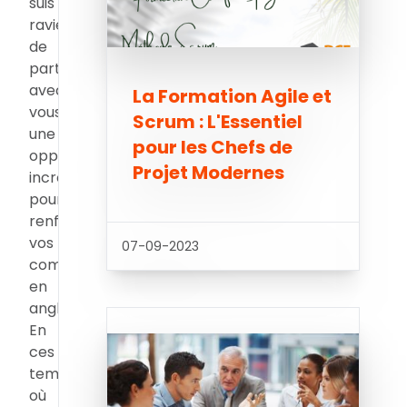
suis
ravie
de
partager
avec
La Formation Agile et
vous
Scrum : L'Essentiel
une
pour les Chefs de
opportunité
Projet Modernes
incroyable
pour
renforcer
vos
07-09-2023
compétences
en
anglais.
En
ces
temps
où