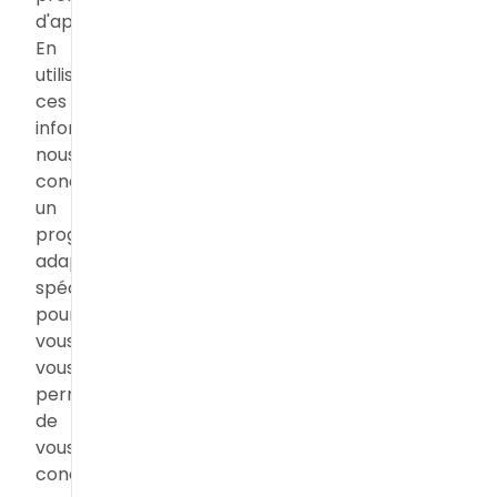
d'apprentissage.
En
utilisant
ces
informations,
nous
concevons
un
programme
adapté
spécialement
pour
vous,
vous
permettant
de
vous
concentrer