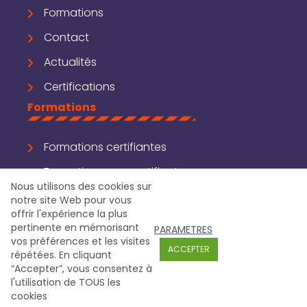
Formations
Contact
Actualités
Certifications
Formations
Formations certifiantes
Formations non certifiantes
Nous utilisons des cookies sur
Sur mesure
notre site Web pour vous
offrir l'expérience la plus
pertinente en mémorisant
PARAMETRES
vos préférences et les visites
ACCEPTER
répétées. En cliquant
Copyright © 2026 DCF
Double Clic
DCRH
CGV
“Accepter”, vous consentez à
Réclamation
Mentions légales
Confidentialité et cookies
l'utilisation de TOUS les
cookies