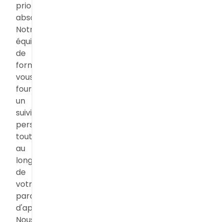
priorité
absolue.
Notre
équipe
de
formateurs
vous
fournira
un
suivi
personnalisé
tout
au
long
de
votre
parcours
d'apprentissage.
Nous