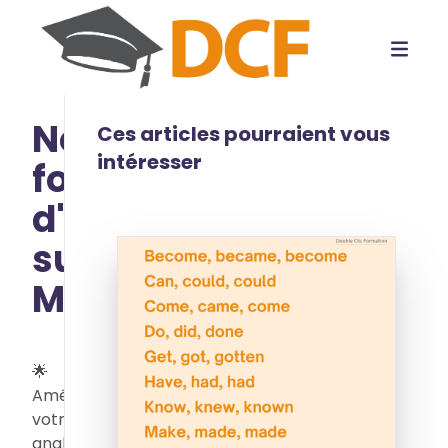
Nos
Ces articles pourraient vous
intéresser
formations
d'Anglais
sur
Mesure
🌟
Améliorez
votre
anglais