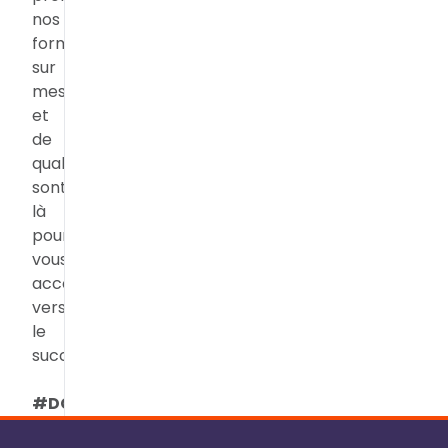
nos
formations
sur
mesure
et
de
qualité
sont
là
pour
vous
accompagner
vers
le
succès.
#DCF#Formations