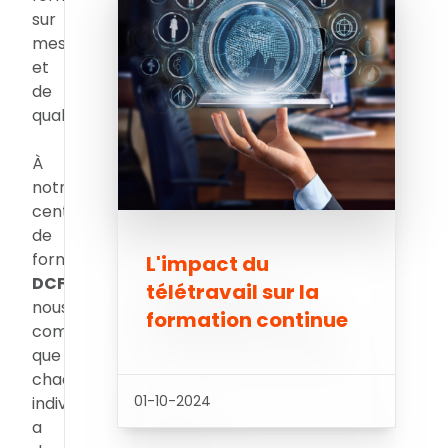
sur
mesure
et
de
qualité.
À
notre
centre
de
formation
L'impact du
DCF
,
télétravail sur la
nous
formation continue
comprenons
que
chaque
01-10-2024
individu
a