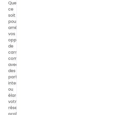
Que
ce
soit
pour
améliorer
vos
opportunités
de
carrière,
communiquer
avec
des
partenaires
internationaux
ou
élargir
votre
réseau
professionnel,