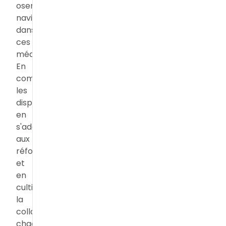
osent
naviguer
dans
ces
méandres.
En
comprenant
les
dispositifs,
en
s'adaptant
aux
réformes
et
en
cultivant
la
collaboration,
chacun