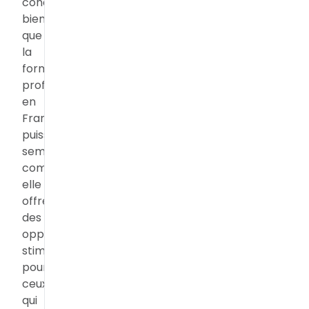
conclusion,
bien
que
la
formation
professionnelle
en
France
puisse
sembler
complexe,
elle
offre
des
opportunités
stimulantes
pour
ceux
qui