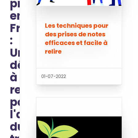
professionnelle
en
France
Les techniques pour
des prises de notes
:
efficaces et facile à
Un
relire
défi
à
01-07-2022
relever
pour
l'avenir
du