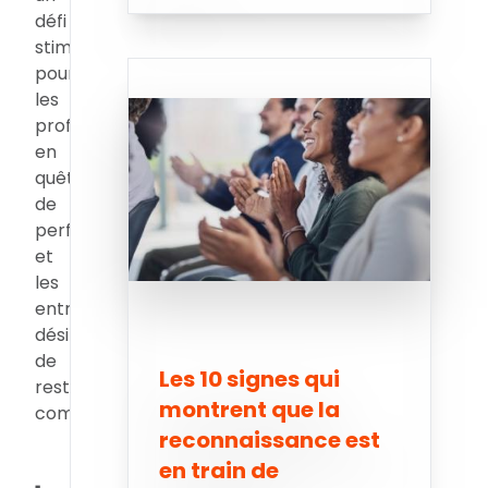
défi
stimulant
pour
les
professionnels
en
quête
de
perfectionnement
et
les
entreprises
désireuses
de
Les 10 signes qui
rester
montrent que la
compétitives.
reconnaissance est
en train de