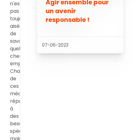
Agir ensemble pour
n'est
un avenir
pas
toujours
responsable !
aisé
de
savoir
07-06-2023
quel
chemin
emprunter.
Chacun
de
ces
mécanismes
répond
à
des
besoins
spécifiques,
mais