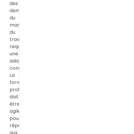
des
demandes
du
marché
du
travail
requiert
une
adaptabilité
constante.
La
formation
professionnelle
doit
être
agile
pour
répondre
aux