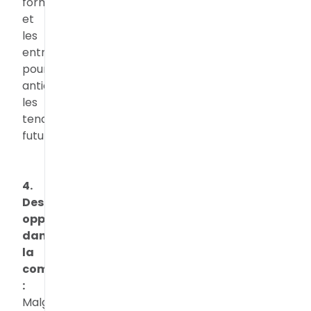
formation
et
les
entreprises
pour
anticiper
les
tendances
futures.
4.
Des
opportunités
dans
la
complexité
:
Malgré