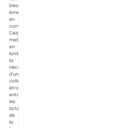
besoins
émergents
en
compétences.
Cela
met
en
lumière
la
nécessité
d'une
collaboration
étroite
entre
les
acteurs
de
la