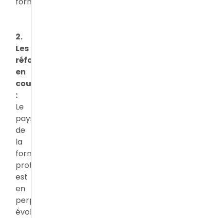
formation.
2.
Les
réformes
en
cours
:
Le
paysage
de
la
formation
professionnelle
est
en
perpétuelle
évolution.