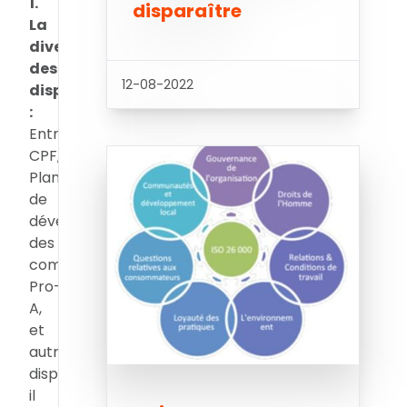
1.
disparaître
La
diversité
des
12-08-2022
dispositifs
:
Entre
CPF,
Plan
de
développement
des
compétences,
Pro-
A,
et
autres
dispositifs,
il