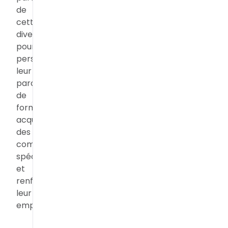
de
cette
diversité
pour
personnaliser
leur
parcours
de
formation,
acquérir
des
compétences
spécialisées
et
renforcer
leur
employabilité.