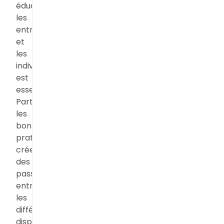
éducatives,
les
entreprises
et
les
individus
est
essentielle.
Partager
les
bonnes
pratiques,
créer
des
passerelles
entre
les
différents
dispositifs