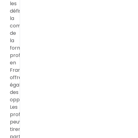
les
défis,
la
complexité
de
la
formation
professionnelle
en
France
offre
également
des
opportunités.
Les
professionnels
peuvent
tirer
parti