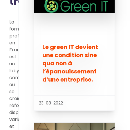
travail
La
formation
professionnelle
en
Le green IT devient
France
une condition sine
est
qua non à
un
labyrinthe
l’épanouissement
complexe
d’une entreprise.
où
se
croisent
23-08-2022
réformes,
dispositifs
variés
et