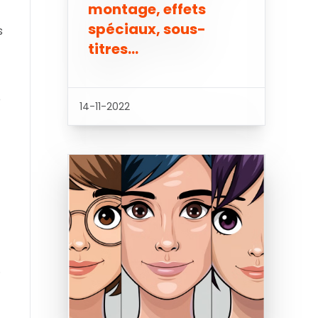
montage, effets
spéciaux, sous-
s
titres…
e
14-11-2022
.