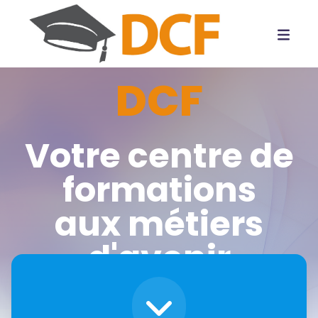
DCF
Votre centre de
formations
aux métiers
d'avenir