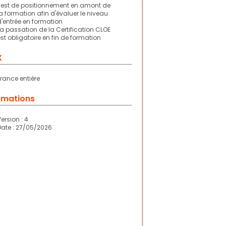
Test de positionnement en amont de
la formation afin d'évaluer le niveau
d'entrée en formation
La passation de la Certification CLOE
est obligatoire en fin de formation
X
France entière
rmations
Version : 4
Date : 27/05/2026