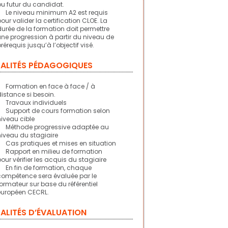
ou futur du candidat.
Le niveau minimum A2 est requis
pour valider la certification CLOE. La
durée de la formation doit permettre
une progression à partir du niveau de
prérequis jusqu’à l’objectif visé.
ALITÉS PÉDAGOGIQUES
Formation en face à face / à
distance si besoin.
Travaux individuels
Support de cours formation selon
niveau cible
Méthode progressive adaptée au
niveau du stagiaire
Cas pratiques et mises en situation
Rapport en milieu de formation
pour vérifier les acquis du stagiaire
En fin de formation, chaque
compétence sera évaluée par le
formateur sur base du référentiel
européen CECRL.
ALITÉS D’ÉVALUATION