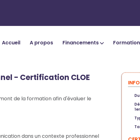
Accueil
A propos
Financements
Formatio
nnel - Certification CLOE
INF
Du
mont de la formation afin d'évaluer le
Dé
1e
Ty
Ta
cation dans un contexte professionnel
CERT