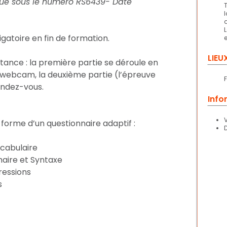
fique sous le numéro RS6439- Date
igatoire en fin de formation.
LIEU
stance : la première partie se déroule en
 webcam, la deuxième partie (l’épreuve
endez-vous.
Info
forme d’un questionnaire adaptif :
ocabulaire
maire et Syntaxe
ressions
s