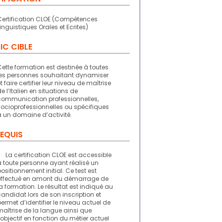
Certification CLOE (Compétences
Linguistiques Orales et Ecrites)
IC CIBLE
Cette formation est destinée à toutes
les personnes souhaitant dynamiser
t faire certifier leur niveau de maîtrise
de l’Italien en situations de
communication professionnelles,
socioprofessionnelles ou spécifiques
à un domaine d’activité.
EQUIS
La certification CLOE est accessible
à toute personne ayant réalisé un
positionnement initial. Ce test est
effectué en amont du démarrage de
la formation. Le résultat est indiqué au
candidat lors de son inscription et
permet d’identifier le niveau actuel de
maîtrise de la langue ainsi que
l’objectif en fonction du métier actuel