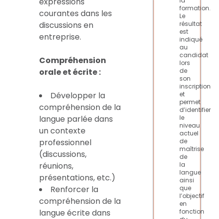
expressions
la
formation.
courantes dans les
Le
discussions en
résultat
est
entreprise.
indiqué
au
candidat
Compréhension
lors
orale et écrite :
de
son
inscription
Développer la
et
permet
compréhension de la
d’identifier
langue parlée dans
le
niveau
un contexte
actuel
professionnel
de
maîtrise
(discussions,
de
réunions,
la
langue
présentations, etc.)
ainsi
Renforcer la
que
l’objectif
compréhension de la
en
langue écrite dans
fonction