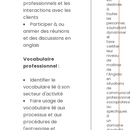
professionnels et les
destinée
à
interactions avec les
toutes
clients
les
personnes
Participer à, ou
souhaitant
animer des réunions
dynamiser
et
et des discussions en
faire
anglais
certifier
leur
niveau
Vocabulaire
de
maîtrise
professionnel :
de
l’Anglais
en
Identifier le
situations
vocabulaire lié à son
de
communicat
secteur d'activité
professionnel
Faire usage de
socioprofess
ou
vocabulaire lié aux
spécifiques
processus et aux
à
un
procédures de
domaine
l'entreprise et
d’activité.