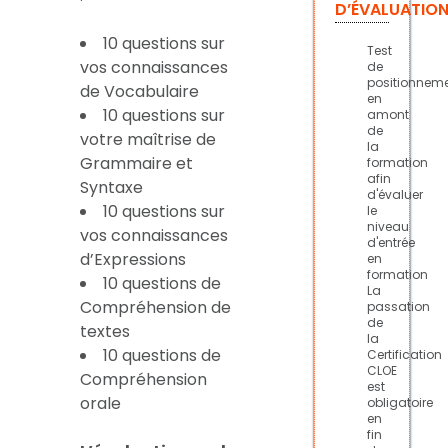
D’ÉVALUATIO
10 questions sur
Test
vos connaissances
de
positionnem
de Vocabulaire
en
10 questions sur
amont
de
votre maîtrise de
la
Grammaire et
formation
afin
Syntaxe
d'évaluer
10 questions sur
le
niveau
vos connaissances
d'entrée
d’Expressions
en
formation
10 questions de
La
Compréhension de
passation
de
textes
la
10 questions de
Certification
CLOE
Compréhension
est
orale
obligatoire
en
fin