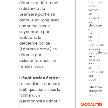
déroule entièrement
formation
pour
à distance : la
vérifier
première partie se
les
acquis
déroule en ligne avec
du
une surveillance
stagiaire
asynchrone par
En
webcam, la
fin
de
deuxième partie
formation,
(l’épreuve orale) se
chaque
compétence
déroule par
sera
visioconférence sur
évaluée
par
rendez-vous.
le
formateur
sur
L’évaluation écrite :
base
Le candidat répondra
du
référentiel
à 50 questions sous la
européen
forme d’un
CECRL.
questionnaire adaptif
MODALITÉS
: