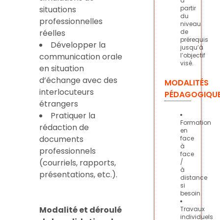
à
situations
partir
du
professionnelles
niveau
réelles
de
prérequis
Développer la
jusqu’à
communication orale
l’objectif
visé.
en situation
d’échange avec des
MODALITÉS
interlocuteurs
PÉDAGOGIQU
étrangers
Pratiquer la
Formation
rédaction de
en
documents
face
à
professionnels
face
(courriels, rapports,
/
à
présentations, etc.).
distance
si
besoin.
Modalité et déroulé
Travaux
individuels