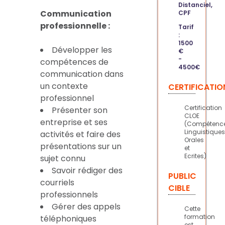
Distanciel,
Communication
CPF
professionnelle :
Tarif
:
1500
Développer les
€
-
compétences de
4500€
communication dans
un contexte
CERTIFICATIO
professionnel
Certification
Présenter son
CLOE
entreprise et ses
(Compétenc
Linguistiques
activités et faire des
Orales
présentations sur un
et
Ecrites)
sujet connu
Savoir rédiger des
PUBLIC
courriels
CIBLE
professionnels
Gérer des appels
Cette
formation
téléphoniques
est