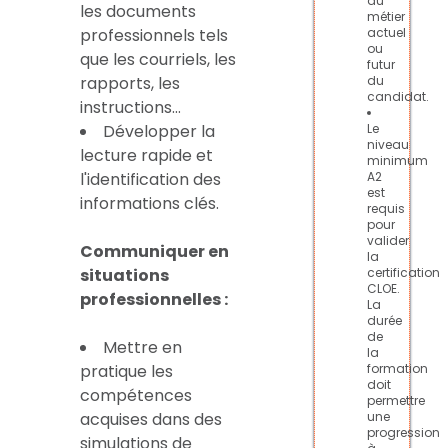
du
les documents
métier
professionnels tels
actuel
ou
que les courriels, les
futur
rapports, les
du
candidat.
instructions…
Développer la
Le
niveau
lecture rapide et
minimum
l'identification des
A2
est
informations clés.
requis
pour
valider
Communiquer en
la
situations
certification
CLOE.
professionnelles :
La
durée
de
Mettre en
la
pratique les
formation
doit
compétences
permettre
acquises dans des
une
progression
simulations de