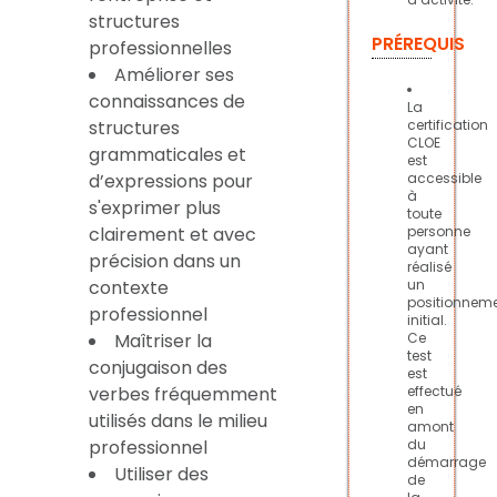
structures
PRÉREQUIS
professionnelles
Améliorer ses
connaissances de
La
structures
certification
CLOE
grammaticales et
est
d’expressions pour
accessible
à
s'exprimer plus
toute
clairement et avec
personne
ayant
précision dans un
réalisé
contexte
un
positionnem
professionnel
initial.
Maîtriser la
Ce
test
conjugaison des
est
verbes fréquemment
effectué
en
utilisés dans le milieu
amont
professionnel
du
démarrage
Utiliser des
de