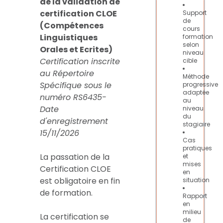
de la validation de
certification CLOE
Support
de
(Compétences
cours
Linguistiques
formation
selon
Orales et Ecrites)
niveau
Certification inscrite
cible
au Répertoire
Méthode
Spécifique sous le
progressive
adaptée
numéro RS6435-
au
Date
niveau
du
d'enregistrement
stagiaire
15/11/2026
Cas
pratiques
La passation de la
et
mises
Certification CLOE
en
est obligatoire en fin
situation
de formation.
Rapport
en
milieu
La certification se
de