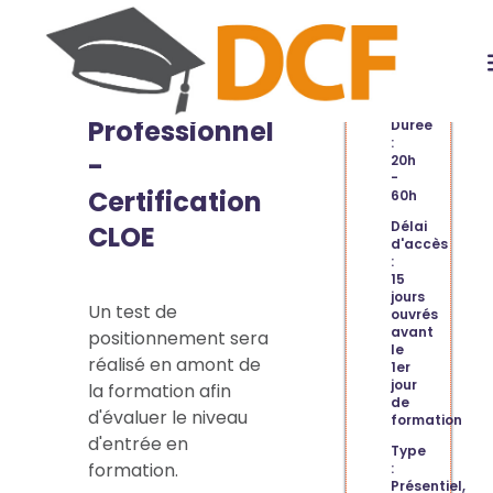
Maîtriser
INFORMATION
l’Anglais
Professionnel
Durée
:
-
20h
-
Certification
60h
Délai
CLOE
d'accès
:
15
jours
Un test de
ouvrés
avant
positionnement sera
le
réalisé en amont de
1er
jour
la formation afin
de
d'évaluer le niveau
formation
d'entrée en
Type
formation.
:
Présentiel,