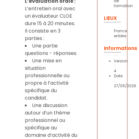
L’évaluation orale :
de
formation
L’entretien oral avec
un évaluateur CLOE
LIEUX
dure 15 à 20 minutes.
Il consiste en 3
France
entière
parties :
Une partie
Informations
questions - réponses.
Une mise en
Version
:
situation
4
professionnelle ou
Date
:
propre à l’activité
27/05/2026
spécifique du
candidat.
Une discussion
autour d’un thème
professionnel ou
spécifique au
domaine d’activité du