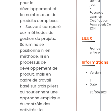
dernier
pour le
jour.
développement et
Passage
la maintenance de
examen
produits complexes
Certification
Peoplecert/Cer
Souvent comparé
EXIN
aux méthodes de
LIEUX
gestion de projets,
Scrum ne se
France
positionne ni en
entière
méthode, ni en
processus de
Informations
développement de
Version
produit, mais en
:
cadre de travail
1
Date
basé sur trois piliers
:
qui soutiennent une
25/06/2024
approche empirique
du contrôle des
activités : la