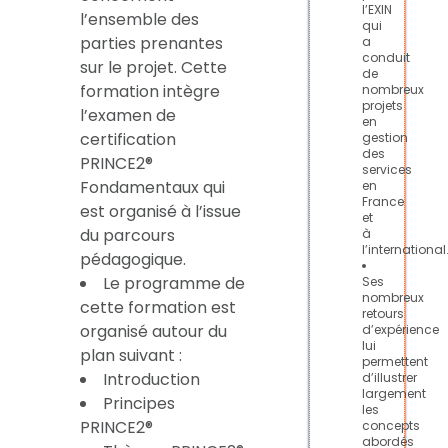
l’EXIN
l’ensemble des
qui
parties prenantes
a
conduit
sur le projet. Cette
de
formation intègre
nombreux
projets
l’examen de
en
certification
gestion
des
PRINCE2®
services
Fondamentaux qui
en
France
est organisé à l’issue
et
du parcours
à
l’international
pédagogique.
Le programme de
Ses
nombreux
cette formation est
retours
organisé autour du
d’expérience
lui
plan suivant :
permettent
Introduction
d’illustrer
largement
Principes
les
PRINCE2®
concepts
abordés