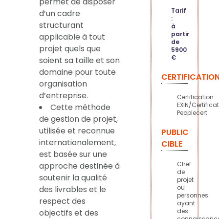
permet de disposer
Tarif
d’un cadre
:
structurant
à
partir
applicable à tout
de
projet quels que
5900
€
soient sa taille et son
domaine pour toute
CERTIFICATIO
organisation
d’entreprise.
Certification
EXIN/Certifica
Cette méthode
Peoplecert
de gestion de projet,
utilisée et reconnue
PUBLIC
internationalement,
CIBLE
est basée sur une
Chef
approche destinée à
de
soutenir la qualité
projet
ou
des livrables et le
personnes
respect des
ayant
des
objectifs et des
connaissance