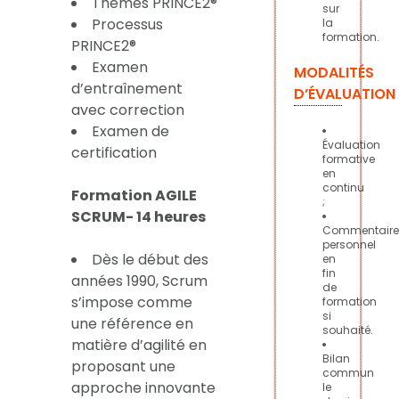
Thèmes PRINCE2®
sur
Processus
la
formation.
PRINCE2®
Examen
MODALITÉS
d’entraînement
D’ÉVALUATION
avec correction
Examen de
Évaluation
certification
formative
en
continu
Formation AGILE
;
SCRUM- 14 heures
Commentaire
personnel
Dès le début des
en
fin
années 1990, Scrum
de
s’impose comme
formation
si
une référence en
souhaité.
matière d’agilité en
Bilan
proposant une
commun
approche innovante
le