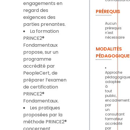
engagements en
regard des
PRÉREQUIS
exigences des
parties prenantes.
Aucun
prérequis
La formation
n'est
PRINCE2®
nécessaire
Fondamentaux
MODALITÉS
propose, sur un
PÉDAGOGIQUE
programme
accrédité par
PeopleCert, de
Approche
pédagogique
préparer l’examen
adaptée
de certification
à
tout
PRINCE2®
public,
Fondamentaux.
encadrement
par
Les pratiques
un
proposées par la
consultant
formateur
méthode PRINCE2®
accrédité
concernent
par