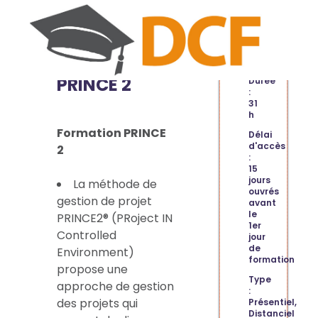
AGILE
INFORMATION
SCRUM-
PRINCE 2
Durée
:
31
h
Formation PRINCE
Délai
d'accès
2
:
15
jours
La méthode de
ouvrés
gestion de projet
avant
le
PRINCE2® (PRoject IN
1er
Controlled
jour
de
Environment)
formation
propose une
Type
approche de gestion
:
des projets qui
Présentiel,
Distanciel